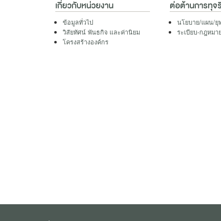
เกี่ยวกับหน่วยงาน
ต่อต้านการทุจร
ข้อมูลทั่วไป
นโยบาย/แผน/ยุ
วิสัยทัศน์ พันธกิจ และค่านิยม
ระเบียบ-กฎหมายที
โครงสร้างองค์กร