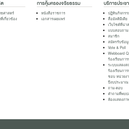
ิต
การคุ้มครองจริยธรรม
บริการประช
ทธศาสตร์
หนังสือราชการ
ปฏิทินกิจกรร
่เกี่ยวข้อง
เอกสารเผยแพร่
สื่อมัลติมีเดีย
เว็บไซต์ที่น่
แบบสอบถาม
สมาชิก
สมัครรับข้อม
Vote & Poll
Webboard QR
ร้องเรียนการ
ระบบแสดงสถา
ร้องเรียนการ
ชอบ หน่วยงา
ปีงบประมาณ
ถาม-ตอบ
คำถามที่พบบ่
ห้องแสดงภา