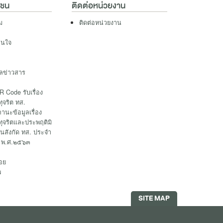
าชน
ติดต่อหน่วยงาน
ม
ติดต่อหน่วยงาน
าสนใจ
ูลข่าวสาร
 Code รับเรื่อง
ทุจริต ทส.
นะข้อมูลเรื่อง
ทุจริตและประพฤติมิ
นสังกัด ทส. ประจำ
 พ.ศ.๒๕๖๓
อย
พ
SITE MAP