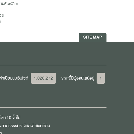
 พ.ศ.๒๕๖๓
อย
พ
SITE MAP
้าเยี่ยมชมเว็บไซต์
1,028,272
ขณะนี้มีผู้ออนไลน์อยู่
1
ชั่น 10 ขึ้นไป
ัพยากรธรรมชาติและสิ่งแวดล้อม
00