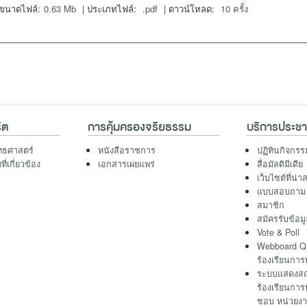
ขนาดไฟล์:
0.63 Mb
| ประเภทไฟล์:
.pdf
| ดาวน์โหลด:
10 ครั้ง
ิต
การคุ้มครองจริยธรรม
บริการประช
ทธศาสตร์
หนังสือราชการ
ปฏิทินกิจกรร
่เกี่ยวข้อง
เอกสารเผยแพร่
สื่อมัลติมีเดีย
เว็บไซต์ที่น่
แบบสอบถาม
สมาชิก
สมัครรับข้อม
Vote & Poll
Webboard QR
ร้องเรียนการ
ระบบแสดงสถา
ร้องเรียนการ
ชอบ หน่วยงา