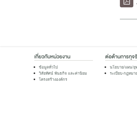
เกี่ยวกับหน่วยงาน
ต่อต้านการทุจร
ข้อมูลทั่วไป
นโยบาย/แผน/ยุ
วิสัยทัศน์ พันธกิจ และค่านิยม
ระเบียบ-กฎหมายที
โครงสร้างองค์กร