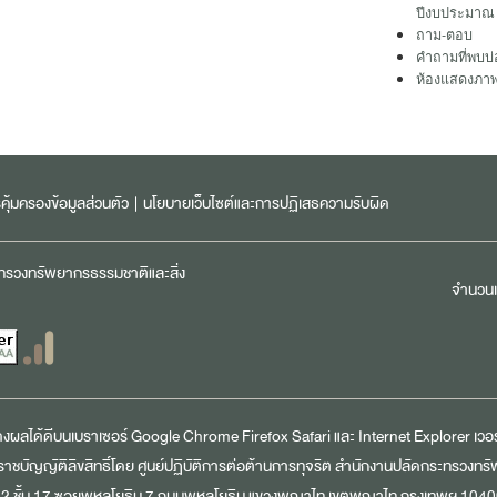
ปีงบประมาณ
ถาม-ตอบ
คำถามที่พบบ่
ห้องแสดงภา
ุ้มครองข้อมูลส่วนตัว
|
นโยบายเว็บไซต์และการปฏิเสธความรับผิด
ะทรวงทรัพยากรธรรมชาติและสิ่ง
จำนวนเข
สดงผลได้ดีบนเบราเซอร์
Google Chrome
Firefox
Safari
และ
Internet Explorer
เวอร์
าชบัญญัติลิขสิทธิ์โดย ศูนย์ปฏิบัติการต่อต้านการทุจริต สำนักงานปลัดกระทรวงทร
2 ชั้น 17 ซอยพหลโยธิน 7 ถนนพหลโยธิน แขวงพญาไท เขตพญาไท กรุงเทพฯ 104