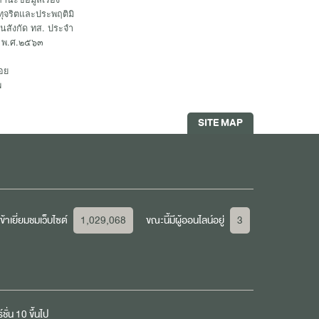
ทุจริตและประพฤติมิ
นสังกัด ทส. ประจำ
 พ.ศ.๒๕๖๓
อย
พ
SITE MAP
้าเยี่ยมชมเว็บไซต์
1,029,068
ขณะนี้มีผู้ออนไลน์อยู่
3
ชั่น 10 ขึ้นไป