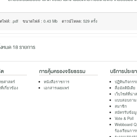
ทไฟล์:
.pdf
ขนาดไฟล์ :
0.43 Mb
ดาวน์โหลด:
529 ครั้ง
้งหมด 18 รายการ
ิต
การคุ้มครองจริยธรรม
บริการประช
ทธศาสตร์
หนังสือราชการ
ปฏิทินกิจกรร
่เกี่ยวข้อง
เอกสารเผยแพร่
สื่อมัลติมีเดีย
เว็บไซต์ที่น่
แบบสอบถาม
สมาชิก
สมัครรับข้อม
Vote & Poll
Webboard QR
ร้องเรียนการ
ระบบแสดงสถา