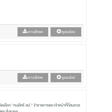
ดาวน์โหลด
ดูออนไลน์
ดาวน์โหลด
ดูออนไลน์
เลือก "คนดีศรี สป." ข้าราชการและเจ้าหน้าที่ที่สมควร
และสิ่งแวดล